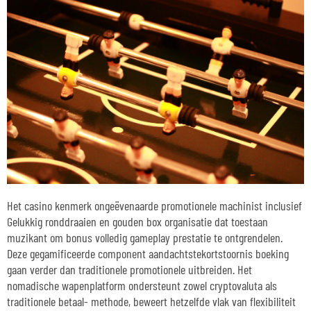
Het casino kenmerk ongeëvenaarde promotionele machinist inclusief
Gelukkig ronddraaien en gouden box organisatie dat toestaan
muzikant om bonus volledig gameplay prestatie te ontgrendelen.
Deze gegamificeerde component aandachtstekortstoornis boeking
gaan verder dan traditionele promotionele uitbreiden. Het
nomadische wapenplatform ondersteunt zowel cryptovaluta als
traditionele betaal- methode, beweert hetzelfde vlak van flexibiliteit