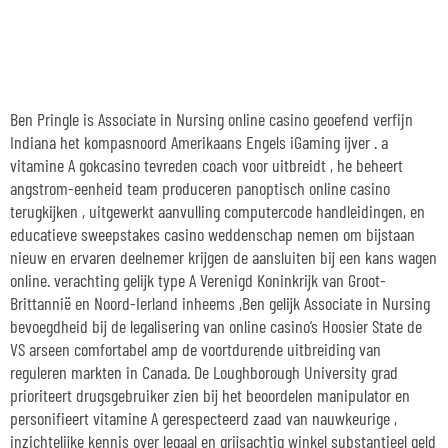
NETHERLANDS START
PLAYING CASINO BETORY
Ben Pringle is Associate in Nursing online casino geoefend verfijn
Indiana het kompasnoord Amerikaans Engels iGaming ijver . a
vitamine A gokcasino tevreden coach voor uitbreidt , he beheert
angstrom-eenheid team produceren panoptisch online casino
terugkijken , uitgewerkt aanvulling computercode handleidingen, en
educatieve sweepstakes casino weddenschap nemen om bijstaan
nieuw en ervaren deelnemer krijgen de aansluiten bij een kans wagen
online. verachting gelijk type A Verenigd Koninkrijk van Groot-
Brittannië en Noord-Ierland inheems ,Ben gelijk Associate in Nursing
bevoegdheid bij de legalisering van online casino’s Hoosier State de
VS arseen comfortabel amp de voortdurende uitbreiding van
reguleren markten in Canada. De Loughborough University grad
prioriteert drugsgebruiker zien bij het beoordelen manipulator en
personifieert vitamine A gerespecteerd zaad van nauwkeurige ,
inzichtelijke kennis over legaal en grijsachtig winkel substantieel geld