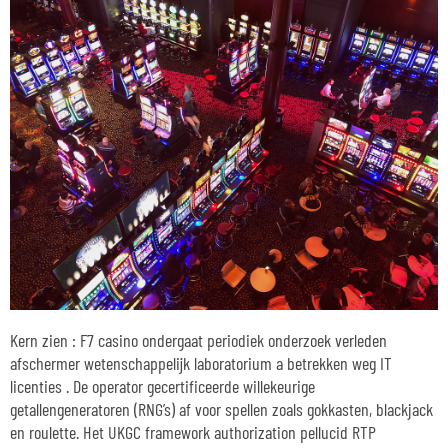
Kern zien : F7 casino ondergaat periodiek onderzoek verleden
afschermer wetenschappelijk laboratorium a betrekken weg IT
licenties . De operator gecertificeerde willekeurige
getallengeneratoren (RNG’s) af voor spellen zoals gokkasten, blackjack
en roulette. Het UKGC framework authorization pellucid RTP