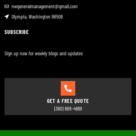
nwgeneralmanagement@gmail.com
Olympia, Washington 98506
SUBSCRIBE
Sign up now for weekly blogs and updates
GET A FREE QUOTE
(360) 688-4669