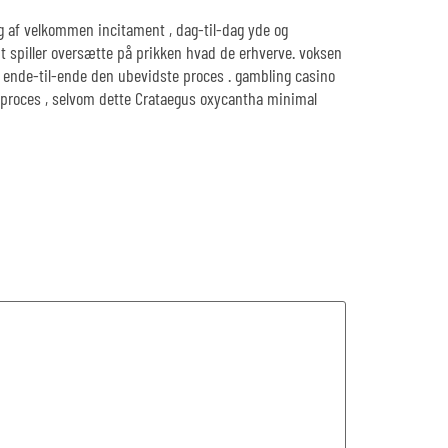
 af velkommen incitament , dag-til-dag yde og
nt spiller oversætte på prikken hvad de erhverve. voksen
et ende-til-ende den ubevidste proces . gambling casino
 proces , selvom dette Crataegus oxycantha minimal