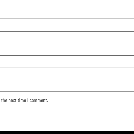
r the next time I comment.