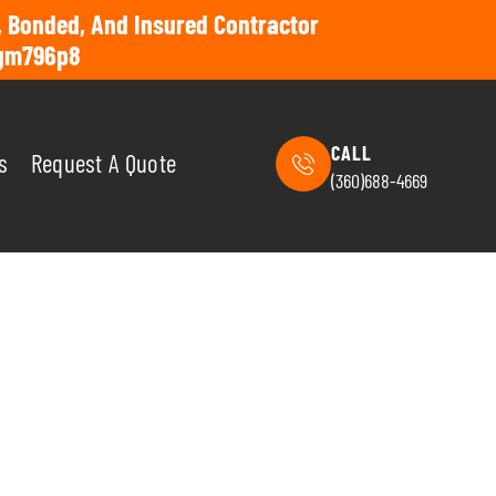
, Bonded, And Insured Contractor
gm796p8
CALL
s
Request A Quote
(360)688-4669
.PLAY • I
ONUS