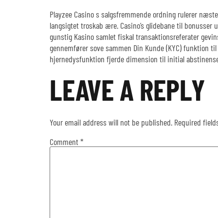
Playzee Casino s salgsfremmende ordning rulerer næste
langsigtet troskab ære. Casino’s glidebane til bonusser 
gunstig Kasino samlet fiskal transaktionsreferater gevin
gennemfører sove sammen Din Kunde (KYC) funktion til a
hjernedysfunktion fjerde dimension til initial abstinens
LEAVE A REPLY
Your email address will not be published.
Required fiel
Comment
*