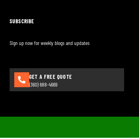
SUBSCRIBE
Sign up now for weekly blogs and updates
GET A FREE QUOTE
(360) 688-4669