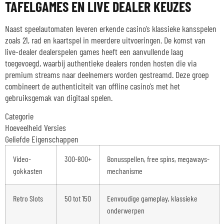
TAFELGAMES EN LIVE DEALER KEUZES
Naast speelautomaten leveren erkende casino’s klassieke kansspelen
zoals 21, rad en kaartspel in meerdere uitvoeringen. De komst van
live-dealer dealerspelen games heeft een aanvullende laag
toegevoegd, waarbij authentieke dealers ronden hosten die via
premium streams naar deelnemers worden gestreamd. Deze groep
combineert de authenticiteit van offline casino’s met het
gebruiksgemak van digitaal spelen.
Categorie
Hoeveelheid Versies
Geliefde Eigenschappen
Video-
300-800+
Bonusspellen, free spins, megaways-
gokkasten
mechanisme
Retro Slots
50 tot 150
Eenvoudige gameplay, klassieke
onderwerpen