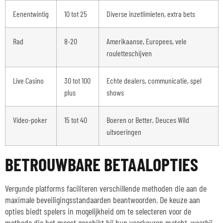
Eenentwintig
10 tot 25
Diverse inzetlimieten, extra bets
Rad
8-20
Amerikaanse, Europees, vele
rouletteschijven
Live Casino
30 tot 100
Echte dealers, communicatie, spel
plus
shows
Video-poker
15 tot 40
Boeren or Better, Deuces Wild
uitvoeringen
BETROUWBARE BETAALOPTIES
Vergunde platforms faciliteren verschillende methoden die aan de
maximale beveiligingsstandaarden beantwoorden. De keuze aan
opties biedt spelers in mogelijkheid om te selecteren voor de
methode die het meest geschikt bij hun voorkeuren matcht, waarbij