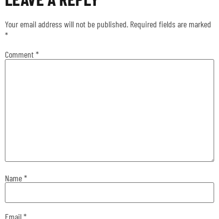
Your email address will not be published.
Required fields are marked
*
Comment
*
Name
*
Email
*