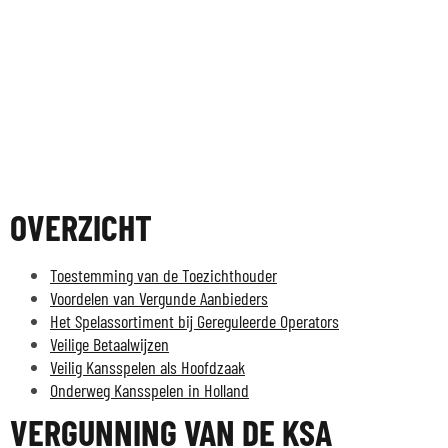
SPELEN
OVERZICHT VAN ALLE NL
CASINOS: UW VOLLEDIGE
GIDS VOOR LEGAAL ONLINE
SPELEN
OVERZICHT
Toestemming van de Toezichthouder
Voordelen van Vergunde Aanbieders
Het Spelassortiment bij Gereguleerde Operators
Veilige Betaalwijzen
Veilig Kansspelen als Hoofdzaak
Onderweg Kansspelen in Holland
VERGUNNING VAN DE KSA