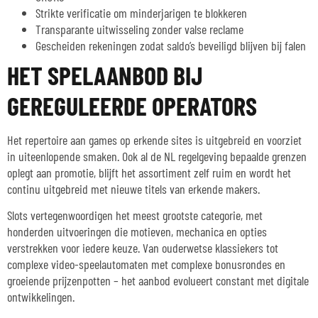
Strikte verificatie om minderjarigen te blokkeren
Transparante uitwisseling zonder valse reclame
Gescheiden rekeningen zodat saldo’s beveiligd blijven bij falen
HET SPELAANBOD BIJ
GEREGULEERDE OPERATORS
Het repertoire aan games op erkende sites is uitgebreid en voorziet
in uiteenlopende smaken. Ook al de NL regelgeving bepaalde grenzen
oplegt aan promotie, blijft het assortiment zelf ruim en wordt het
continu uitgebreid met nieuwe titels van erkende makers.
Slots vertegenwoordigen het meest grootste categorie, met
honderden uitvoeringen die motieven, mechanica en opties
verstrekken voor iedere keuze. Van ouderwetse klassiekers tot
complexe video-speelautomaten met complexe bonusrondes en
groeiende prijzenpotten – het aanbod evolueert constant met digitale
ontwikkelingen.