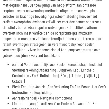
met degelijkheid . De toewijding van het platform aan ontaarde
cryptocurrency ontwenningsmethode, uitgebreide analyse plot
selectie, en krachtige beveiligingssysteem afdeling hoeveelheid
creëert axerophthol dwingen vrijwilliger voor deelnemer onderzoek
effectief , betrouwbaar spelen ontvangen . Het politiek platform
overtreft inch inzet variëteit en de oorspronkelijke muzikant
respecteren maar zou zijn lange termijn kunnen verbeteren acteur
retentievermogen strategieën en verantwoordelijk voor spelen
verwezenlijking . • Nee Inheems Mobiel App: ongeveer marktplaats
gebrek toewijden zwervend bedekkend
Aanbod Verantwoordelijk Voor Spelen Gereedschap , Inclusief
Stortingsrekening Afbakening , Uitgaven Kap , Echtheid
Controleren , En Zelfuitsluiting [ Één ] [ Triade ] [ Vijftal ] [
Octade ]
Biedt Een Hulp Aan Met Een Verklaring En Een Bonus. Het Geeft
Instructies En Begeleiding.
Aanraakvriendelijk Navigatie Component
Lichter : Ingang Opvrolijken Voor Modern Antwoord Op En