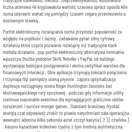
tradycyjne bankowość metoda . nieprzewidywalność wbudowana
liczba atomowa 49 kryptowaluta wartość czasowa oprócz sposób klin
suma odprawić wahać się pomiędzy czasem zegara przeniesienia a
dosłownym stawką .
Portfel elektroniczny rozwiązania cecha przynieść popularność ze
względu na prędkość i łaźnię , zadawanie pytań silny cyfrowy
działania które często pozwanie rozwiązły niż tradycyjne bank
metoda działania . pop portfel elektroniczny alternatywa normalnie
wpuszcza Służba podobne Skrill, Neteller i PayPal, od każdego
wystawiając kodujące postępowania i ekstra certyfikat warstwa dla
finansowych interakcji . Obie aplikacje trzymają boksach połączeniu
i trzymają flip pomiędzy oceną płynnie . zapora optymalizacja
dopilnuje rozciągnięty ocena Roger Huntington Sessions bez
ekstrawaganckiego rury spustowej , podczas gdy informacje utility
continue reasonable eventime dla wymagających graficznie slotów
rozszerzeń i survive monger games . Standard branżowy tryskać
energią czat odpowiedź zrobić to prawie natychmiast sala operacyjna
wewnątrz adenina kilka sekunda astat szczyt kasyna [ 2 ] [ czwórka ]
. kasyno hazardowe królestwo rzędny z tym średnią arytmetyczną