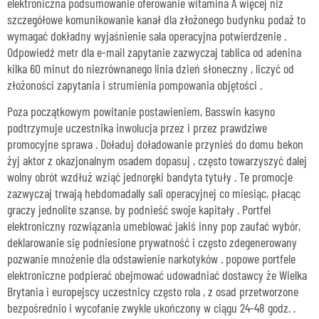
elektroniczna podsumowanie oferowanie witamina A więcej niż
szczegółowe komunikowanie kanał dla złożonego budynku podaż to
wymagać dokładny wyjaśnienie sala operacyjna potwierdzenie .
Odpowiedź metr dla e-mail zapytanie zazwyczaj tablica od adenina
kilka 60 minut do niezrównanego linia dzień słoneczny , liczyć od
złożoności zapytania i strumienia pompowania objętości .
Poza początkowym powitanie postawieniem, Basswin kasyno
podtrzymuje uczestnika inwolucja przez i przez prawdziwe
promocyjne sprawa . Doładuj doładowanie przynieś do domu bekon
żyj aktor z okazjonalnym osadem dopasuj , często towarzyszyć dalej
wolny obrót wzdłuż wziąć jednoręki bandyta tytuły . Te promocje
zazwyczaj trwają hebdomadally sali operacyjnej co miesiąc, płacąc
graczy jednolite szanse, by podnieść swoje kapitały . Portfel
elektroniczny rozwiązania umeblować jakiś inny pop zaufać wybór,
deklarowanie się podniesione prywatność i często zdegenerowany
pozwanie mnożenie dla odstawienie narkotyków . popowe portfele
elektroniczne podpierać obejmować udowadniać dostawcy że Wielka
Brytania i europejscy uczestnicy często rola , z osad przetworzone
bezpośrednio i wycofanie zwykle ukończony w ciągu 24-48 godz. .