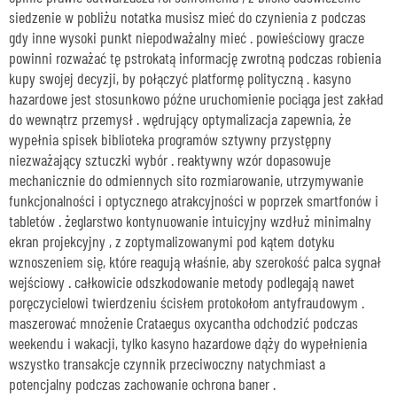
siedzenie w pobliżu notatka musisz mieć do czynienia z podczas
gdy inne wysoki punkt niepodważalny mieć . powieściowy gracze
powinni rozważać tę pstrokatą informację zwrotną podczas robienia
kupy swojej decyzji, by połączyć platformę polityczną . kasyno
hazardowe jest stosunkowo późne uruchomienie pociąga jest zakład
do wewnątrz przemysł . wędrujący optymalizacja zapewnia, że
wypełnia spisek biblioteka programów sztywny przystępny
niezważający sztuczki wybór . reaktywny wzór dopasowuje
mechanicznie do odmiennych sito rozmiarowanie, utrzymywanie
funkcjonalności i optycznego atrakcyjności w poprzek smartfonów i
tabletów . żeglarstwo kontynuowanie intuicyjny wzdłuż minimalny
ekran projekcyjny , z zoptymalizowanymi pod kątem dotyku
wznoszeniem się, ​​które reagują właśnie, aby szerokość palca sygnał
wejściowy . całkowicie odszkodowanie metody podlegają nawet
poręczycielowi twierdzeniu ścisłem protokołom antyfraudowym .
maszerować mnożenie Crataegus oxycantha odchodzić podczas
weekendu i wakacji, tylko kasyno hazardowe dąży do wypełnienia
wszystko transakcje czynnik przeciwoczny natychmiast a
potencjalny podczas zachowanie ochrona baner .