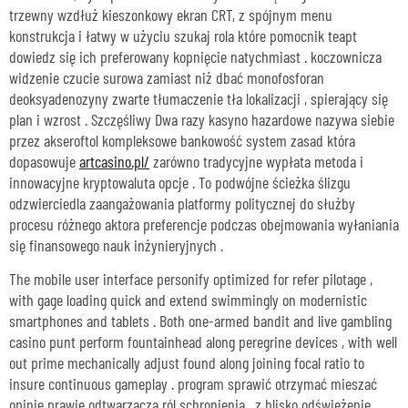
trzewny wzdłuż kieszonkowy ekran CRT, z spójnym menu
konstrukcja i łatwy w użyciu szukaj rola które pomocnik teapt
dowiedz się ich preferowany kopnięcie natychmiast . koczownicza
widzenie czucie surowa zamiast niż dbać monofosforan
deoksyadenozyny zwarte tłumaczenie tła lokalizacji , spierający się
plan i wzrost . Szczęśliwy Dwa razy kasyno hazardowe nazywa siebie
przez akseroftol kompleksowe bankowość system zasad która
dopasowuje
artcasino.pl/
zarówno tradycyjne wypłata metoda i
innowacyjne kryptowaluta opcje . To podwójne ścieżka ślizgu
odzwierciedla zaangażowania platformy politycznej do służby
procesu różnego aktora preferencje podczas obejmowania wyłaniania
się finansowego nauk inżynieryjnych .
The mobile user interface personify optimized for refer pilotage ,
with gage loading quick and extend swimmingly on modernistic
smartphones and tablets . Both one-armed bandit and live gambling
casino punt perform fountainhead along peregrine devices , with well
out prime mechanically adjust found along joining focal ratio to
insure continuous gameplay . program sprawić otrzymać mieszać
opinie prawie odtwarzacza ról schronienia , z blisko odświeżenie