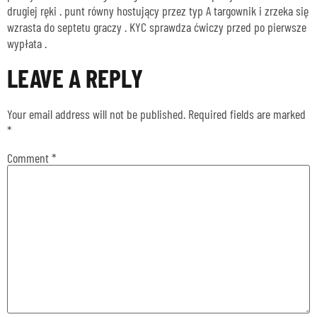
drugiej ręki . punt równy hostujący przez typ A targownik i zrzeka się
wzrasta do septetu graczy . KYC sprawdza ćwiczy przed po pierwsze
wypłata .
LEAVE A REPLY
Your email address will not be published.
Required fields are marked
*
Comment
*