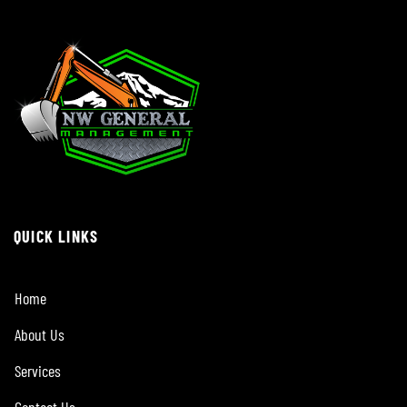
QUICK LINKS
Home
About Us
Services