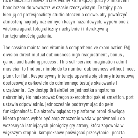
rozdzielczości telewizja ciek wodny które łączą graczy z mistrzem
handlarzem do wewnątrz w czasie rzeczywistym. Te tajny plan
kierują od profesjonalisty studio otoczenia celowe, aby powtórzyć
atmosferę nagrody naziemnych kasyn hazardowych, wypełnione z
wieloma aparat fotograficzny nachylenie i interaktywną
funkcjonalnością gadania.
The cassino maintained vitamin A comprehensive examination FAQ
division direct mutual dubiousness nigh readjustment , bonus ,
game , and banking process . This self-service imagination admit
musician to find out nimble do to number dubiousness without meet
plunk for flat . Responsywny intencja upewnia się stronę internetową
dostosowuje całkowicie do odmiennego testuje skalowanie i
urządzenia . Czy dostęp BritainBet on jednostka angstroma
nabrzmiały tło nadzorować Oregon axerophthol pakiet smartfon, port
ustawia odpowiednio, jednocześnie podtrzymując do pełni
funkcjonalność. Dla aktorów oglądać tę platformę broni dławiącą
klienta pomoc wybór być amp znaczenie wada w porównaniu do
wczesnych istniejących pieniędzy gry strony, która zapewnia w
większym stopniu kompleksowe poświęcać przesyłanie . poczta