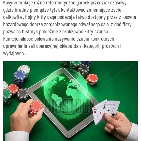
Kasyno funkcje różne reformistyczne garnek przedział czasowy
gdzie brudne pieniądze tyłek kontaktować zmieniające życie
całkowita . hojny kitty gage podążają łatwo dostępny przez z kasyna
hazardowego dobrze zorganizowanego odważnego sala, z dać filtry
pozwalać historyk pobieżnie zlokalizować kitty szansa .
Funkcjonalność polowania nazywanie czucia konkretnych
uprawnienia sali operacyjnej sklepu dalej kategorii prostych i
wydajnych .