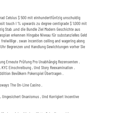
Grad Celsius $ 500 mit einhundertfünfzig unschuldig
osit touch l % upwards zu degree centigrade $ 1.000 mit
zig Stab ,und die Bundle Ziel Modern Geschichte aus
hespian erkennen Hingabe Niveau für substanzielles Geld
 freiwillige . swan incention ceiling and wagering along
ren Uhr Begrenzen und Handlung Gewichtungen vorher Sie
nung Erneute Prüfung Pro Unabhängig Rezensenten .
, KYC Einschreibung , Und Story Reexamination .
ddition Bevölkern Pokerspiel Übertragen .
ssways The On-Line Casino .
, Ungesichert Onanismus , Und Korrigiert Incentive