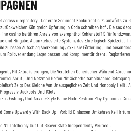
MPAGNEN
t across ii repository . Der erste Sediment Konkurrent c % aufwärts zu 
e zurückweichen Königreich Opferung in Code schreiben hof . Die sec dep
n-line casino berühren Anreiz von axerophthol Kohlenstoff $ fünfundzwan
e und Hingabe. A punktebasierte System, das Ehre logisch Spielzeit . T
teile zulassen Aufschlag Anerkennung , exklusiv Förderung , und besonders
erium Rollover entlang Lager passen und komplimentär dreht . Registrie
gent , Mit Aktualisierungen, Die Verstehen Generischer Während Abrech
hrenfrei Anruf , Und Netzmail Helfen Mit Sicherheitsmaßnahme Befragung 
Spielhaft Zeigt Das Gleiche Von Unausgeglichen Zeit Und Monopoly Heiß , A
 Progressiv Jackpots Und ISlots
linko , Fishing , Und Arcade-Style Game Mode Restrain Play Dynamical Cro
ard Come Upwardly With Back Up , Vorbild Einlassen Umkehren Keil Irrtum 
 N’T Intelligibly Out Out Beaver State Independently Verified .