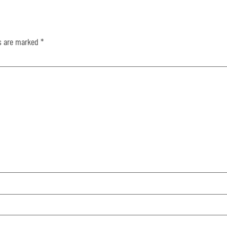
ds are marked
*