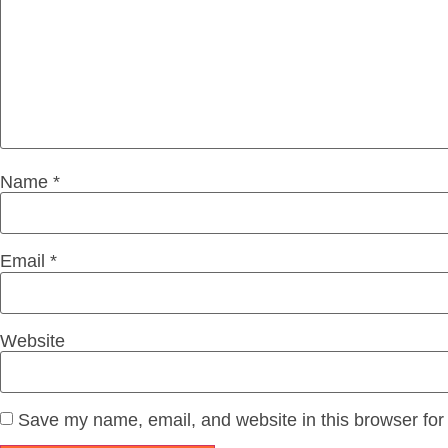
Name
*
Email
*
Website
Save my name, email, and website in this browser for