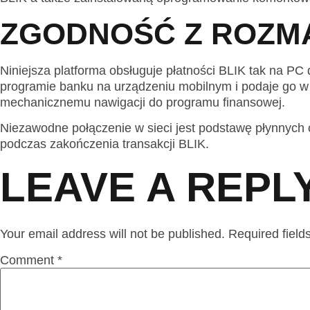
ZGODNOŚĆ Z ROZMA
Niniejsza platforma obsługuje płatności BLIK tak na P
programie banku na urządzeniu mobilnym i podaje go w o
mechanicznemu nawigacji do programu finansowej.
Niezawodne połączenie w sieci jest podstawę płynnych o
podczas zakończenia transakcji BLIK.
LEAVE A REPL
Your email address will not be published.
Required fiel
Comment
*