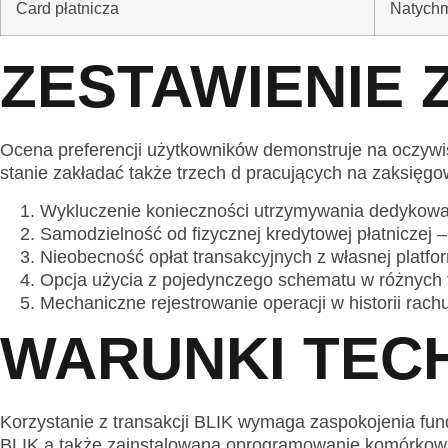
Card płatnicza
Natych
ZESTAWIENIE 
Ocena preferencji użytkowników demonstruje na oczywis
stanie zakładać także trzech d pracujących na zaksięgow
Wykluczenie konieczności utrzymywania dedykowan
Samodzielność od fizycznej kredytowej płatniczej
Nieobecność opłat transakcyjnych z własnej platf
Opcja użycia z pojedynczego schematu w różnych f
Mechaniczne rejestrowanie operacji w historii rach
WARUNKI TEC
Korzystanie z transakcji BLIK wymaga zaspokojenia f
BLIK a także zainstalowaną oprogramowanie komórkową