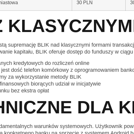
miastowa
30 PLN
3
Z KLASYCZNYM
tą supremację BLIK nad klasycznymi formami transakcji.
anie kapitału, BLIK oferuje dostęp do funduszy w ciągu 
ych kredytowych do rozliczeń online
 – jest dość telefon komórkowy z oprogramowaniem ban
ormy za wykorzystanie metody BLIK
inansowych biorących udział w inicjatywie
unku bez ekstra opłat
HNICZNE DLA 
undamentalnych warunków systemowych. Użytkownik pow
 konkretnego banku na sprzęcie z systemem Android b