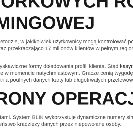
ÓRKOWYCH RO
MINGOWEJ
todzie, w jakikolwiek użytkownicy mogą kontrolować po
z przekraczająco 17 milionów klientów w pełnym regionie
yskawiczne formy doładowania profili klienta. Stąd
kasyn
ne w momencie natychmiastowym. Gracze cenią wygodę
nia poufnych danych karty lub długotrwałych przelewów
RONY OPERACJ
ientami. System BLIK wykorzystuje dynamiczne numery s
eństwo kradzieży danych przez niepowołane osoby.