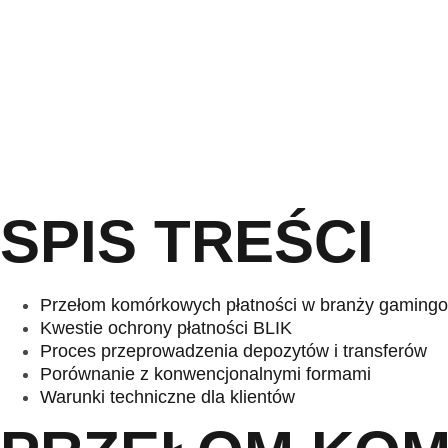
GRACH
SPIS TREŚCI
Przełom komórkowych płatności w branży gaming
Kwestie ochrony płatności BLIK
Proces przeprowadzenia depozytów i transferów
Porównanie z konwencjonalnymi formami
Warunki techniczne dla klientów