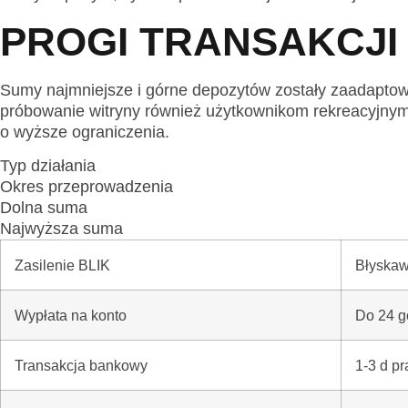
PROGI TRANSAKCJ
Sumy najmniejsze i górne depozytów zostały zaadaptowa
próbowanie witryny również użytkownikom rekreacyjnym.
o wyższe ograniczenia.
Typ działania
Okres przeprowadzenia
Dolna suma
Najwyższa suma
Zasilenie BLIK
Błyskaw
Wypłata na konto
Do 24 g
Transakcja bankowy
1-3 d p