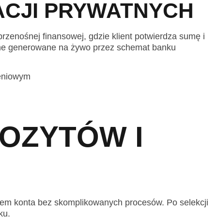
ACJI PRYWATNYCH
rzenośnej finansowej, gdzie klient potwierdza sumę i
 one generowane na żywo przez schemat banku
eniowym
OZYTÓW I
iem konta bez skomplikowanych procesów. Po selekcji
ku.