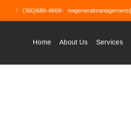
(360)688-4669
nwgeneralmanagement
Home
About Us
Services
KASYNO H
INTERNETOW
NOWOCZESN