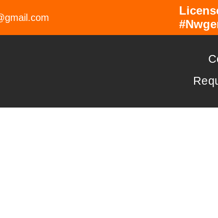
Licens
@gmail.com
#nwge
C
Requ
AZARDOWE
E BLIK –
E ROZLICZ