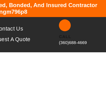
ed, Bonded, And Insured Contractor
ngm796p8
ontact Us
CALL
est A Quote
(360)688-4669
ENIA W