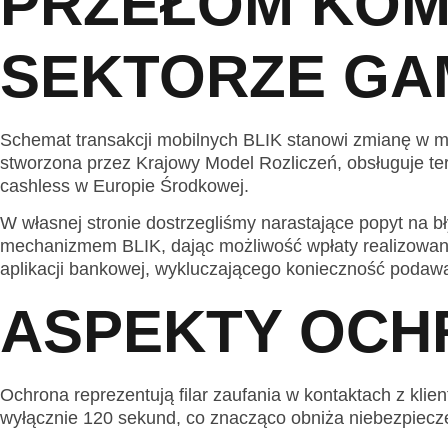
PRZEŁOM KOM
SEKTORZE GA
Schemat transakcji mobilnych BLIK stanowi zmianę w me
stworzona przez Krajowy Model Rozliczeń, obsługuje tera
cashless w Europie Środkowej.
W własnej stronie dostrzegliśmy narastające popyt na bł
mechanizmem BLIK, dając możliwość wpłaty realizowa
aplikacji bankowej, wykluczającego konieczność podawa
ASPEKTY OCH
Ochrona reprezentują filar zaufania w kontaktach z kl
wyłącznie 120 sekund, co znacząco obniża niebezpiecz