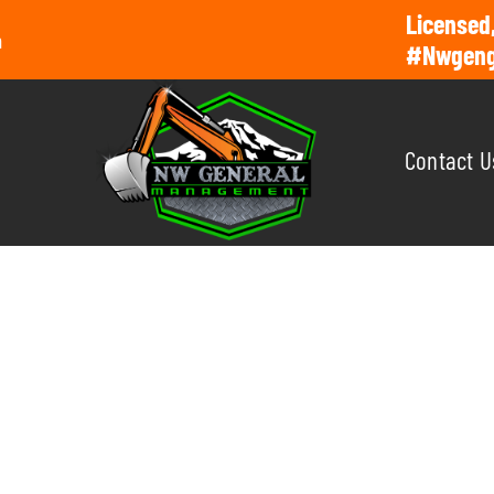
Licensed
m
#nwgen
Contact U
BENDE REKLAME
CASSINO TILBYD
Y INSTANTLY MA