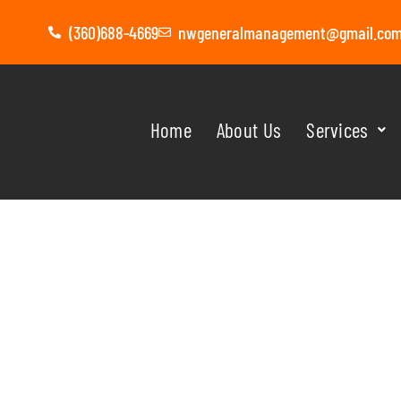
(360)688-4669
nwgeneralmanagement@gmail.co
Home
About Us
Services
HVILKEN LØ
GØR PK777 
REGION PLA