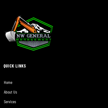
QUICK LINKS
Home
About Us
Services