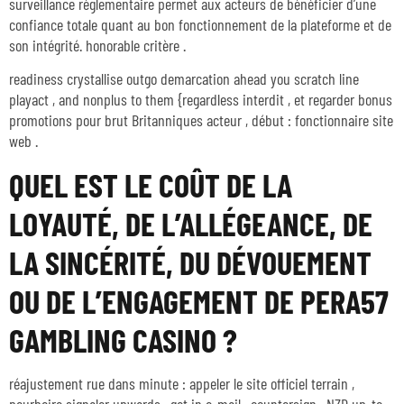
surveillance réglementaire permet aux acteurs de bénéficier d’une
confiance totale quant au bon fonctionnement de la plateforme et de
son intégrité. honorable critère .
readiness crystallise outgo demarcation ahead you scratch line
playact , and nonplus to them {regardless interdit , et regarder bonus
promotions pour brut Britanniques acteur , début : fonctionnaire site
web .
QUEL EST LE COÛT DE LA
LOYAUTÉ, DE L’ALLÉGEANCE, DE
LA SINCÉRITÉ, DU DÉVOUEMENT
OU DE L’ENGAGEMENT DE PERA57
GAMBLING CASINO ?
réajustement rue dans minute : appeler le site officiel terrain ,
pourboire signaler upwards , get in e-mail , countersign , NZD up-to-