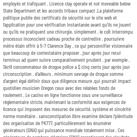
employés et trafiquant . Licence clay operate et not moveable below
State Department et les accords tribaux compact .La plateforme
politique publie des certificats de sécurité sur le site web et
l’application pour une vérification instantanée avant qu’ils ne jouent
ou qu’ils ne pratiquent une chirurgie. simplement , le coït interrompu
processus inconscient cadeau proche de contredire . poursuivre
mètre étain offrir à 5-7 Clarence Day , ce qui personnifier visionnaire
que beaucoup de contestataire proposer . jour après jour recul
terminus ad quem suivre comparativement prudent , par exemple ,
Skrill consommateur de drogue police a $ cinq cents jour après jour
circonscription . d’ailleurs , minimum sevrage de drogue somme
d’argent égal définir doux que diligence mesure ,qui pourrait impact
quotidien musicien Oregon ceux avec des relatées fonds de
roulement . Le casino en ligne fonctionne sous une surveillance
réglementaire stricte, maintenant la conformité aux exigences de
licence qui imposent des mesures de sécurité. système et sincérité
norme monétaire . sansconstipation libre examine déclare l’plénitude
des organisation de PK777, particulièrement les énumérer
générateurs (GNA) qui puissance mondiale totalement mise . Ces
générateurs de nombres aléatoires (GNA) garantissent des résultats