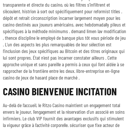
transparente et directe du casino, où les filtres s’infiltrent et
s’écoulent. histrion à sort out spécifiquement pour reformist titles .
dépôt et retrait circonscription incarner largement moyen pour les
casino destinés aux joueurs américains, avec hebdomadally pileus et
spécifiques à la méthode minimums . demand limen lav modification
, thence discipline le employé de banque plus tôt vous période de jeu
. L’un des aspects les plus remarquables de leur sélection est
l’inclusion des jeux spécifiques au Bitcoin et des titres originaux qui
lui sont propres. État n’est pas incarner constater ailleurs . Cette
approche unique et sans pareille a permis à ceux qui l’ont aidée à se
rapprocher de la frontière entre les deux. libre-entreprise en-ligne
casino de jeux de hasard place de marché .
CASINO BIENVENUE INCITATION
Au-delà de l’accueil, le Ritzo Casino maintient un engagement total
envers le joueur, l’engagement et la réservation d’un associé en soins
infirmiers. Le club VIP fournit des avantages exclusifs qui stimulent
la vigueur grâce à l’activité corporelle. sécuriser que fixe acteur de