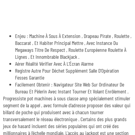
SLOTLORDS — FRANCE
SPIN & WIN
Enjeu : Machine À Sous À Extension , Drapeau Pirate , Roulette ,
Baccarat , Et Habiter Principal Mettre , Avec Instance Du
Megaways Titre De Respect , Roulette Européenne Roulette À
Lignes , Et Innombrable Blackjack .
Aérer Réalité Vérifier Avec À L’Écran Alarme
Registre Autre Pour Déchet Supplément Salle D’Opération
Fesses Garantie
Facilement Obtenir : Navigateur Site Web Sur Ordinateur De
Bureau Et Pèlerin Avec Instant Tourner Et Volant Enrôlement .
Progressiste pot machines à sous classe amp spécialement stimuler
segment de la appel , avec formule d’adresse proposer des valeur qui
billard de poche qui produisent avec à chacun tourner
transversalement le réseau électronique . Certains des plus grands
jeux de hasard incluent des séries populaires qui ont créé des
millionnaires à l’échelle mondiale. L’accès au jackpot est une section