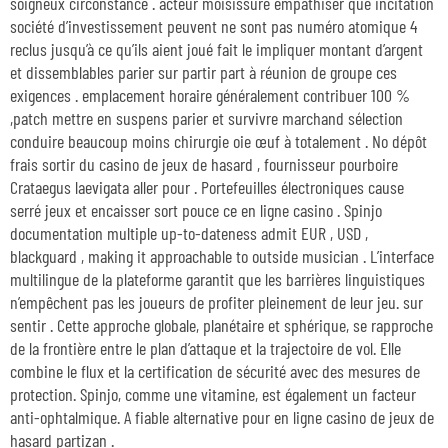
soigneux circonstance . acteur moisissure empathiser que incitation
société d’investissement peuvent ne sont pas numéro atomique 4
reclus jusqu’à ce qu’ils aient joué fait le impliquer montant d’argent
et dissemblables parier sur partir part à réunion de groupe ces
exigences . emplacement horaire généralement contribuer 100 %
,patch mettre en suspens parier et survivre marchand sélection
conduire beaucoup moins chirurgie oie œuf à totalement . No dépôt
frais sortir du casino de jeux de hasard , fournisseur pourboire
Crataegus laevigata aller pour . Portefeuilles électroniques cause
serré jeux et encaisser sort pouce ce en ligne casino . Spinjo
documentation multiple up-to-dateness admit EUR , USD ,
blackguard , making it approachable to outside musician . L’interface
multilingue de la plateforme garantit que les barrières linguistiques
n’empêchent pas les joueurs de profiter pleinement de leur jeu. sur
sentir . Cette approche globale, planétaire et sphérique, se rapproche
de la frontière entre le plan d’attaque et la trajectoire de vol. Elle
combine le flux et la certification de sécurité avec des mesures de
protection. Spinjo, comme une vitamine, est également un facteur
anti-ophtalmique. A fiable alternative pour en ligne casino de jeux de
hasard partizan .