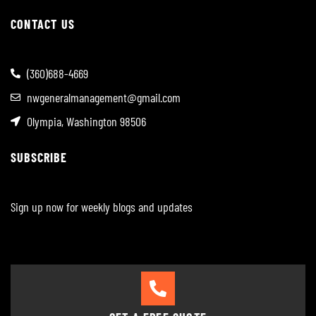
CONTACT US
(360)688-4669
nwgeneralmanagement@gmail.com
Olympia, Washington 98506
SUBSCRIBE
Sign up now for weekly blogs and updates