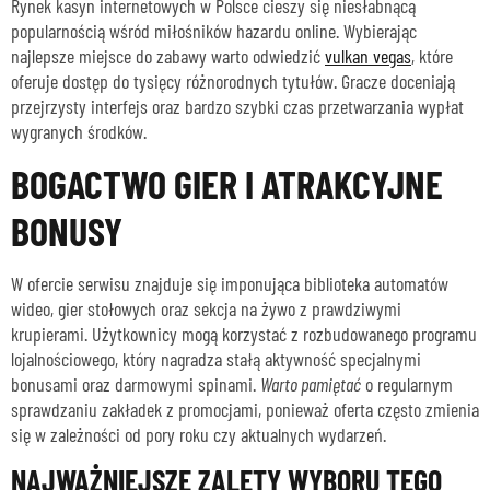
Rynek kasyn internetowych w Polsce cieszy się niesłabnącą
popularnością wśród miłośników hazardu online. Wybierając
najlepsze miejsce do zabawy warto odwiedzić
vulkan vegas
, które
oferuje dostęp do tysięcy różnorodnych tytułów. Gracze doceniają
przejrzysty interfejs oraz bardzo szybki czas przetwarzania wypłat
wygranych środków.
BOGACTWO GIER I ATRAKCYJNE
BONUSY
W ofercie serwisu znajduje się imponująca biblioteka automatów
wideo, gier stołowych oraz sekcja na żywo z prawdziwymi
krupierami. Użytkownicy mogą korzystać z rozbudowanego programu
lojalnościowego, który nagradza stałą aktywność specjalnymi
bonusami oraz darmowymi spinami.
Warto pamiętać
o regularnym
sprawdzaniu zakładek z promocjami, ponieważ oferta często zmienia
się w zależności od pory roku czy aktualnych wydarzeń.
NAJWAŻNIEJSZE ZALETY WYBORU TEGO