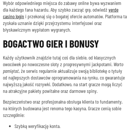
Wybór odpowiedniego miejsca do zabawy online bywa wyzwaniem
dla każdego fana hazardu. Aby szybko zacząć grę, odwiedź
verde
casino login
i przekonaj się o bogatej ofercie automatów. Platforma ta
zyskała uznanie dzięki przejrzystemu interfejsowi oraz
błyskawicznym wypłatom wygranych.
BOGACTWO GIER I BONUSY
Każdy użytkownik znajdzie tutaj coś dla siebie, od klasycznych
owocówek po nowoczesne sloty z progresywnymi jackpotami.
Warto
pamiętać
, że serwis regularnie aktualizuje swoją bibliotekę o tytuły
od najlepszych dostawców oprogramowania na rynku, co gwarantuje
najwyższą jakość rozrywki. Dodatkowo, na start gracze mogą liczyć
na atrakcyjne pakiety powitalne oraz darmowe spiny.
Bezpieczeństwo oraz profesjonalna obsługa klienta to fundamenty,
na których budowana jest renoma tego kasyna. Gracze cenią sobie
szczególnie:
Szybką weryfikację konta.