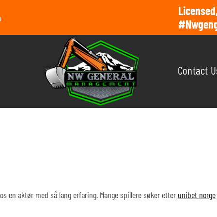
Licensed
m
#nwgen
Contact U
IL SPILLOPPLEVE
hos en aktør med så lang erfaring. Mange spillere søker etter
unibet norge