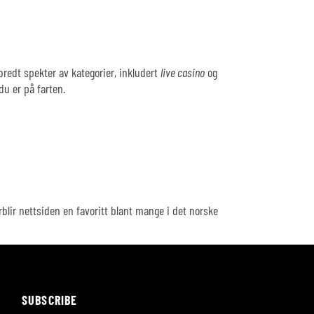
redt spekter av kategorier, inkludert
live casino
og
u er på farten.
orblir nettsiden en favoritt blant mange i det norske
SUBSCRIBE