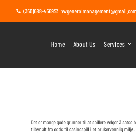
(360)688-4669
nwgeneralmanagement@gmail.co
Home
About Us
Services
EN GUIDE T
UNIBET
Det er mange gode grunner til at spillere velger å satse 
tilbyr alt fra odds til casinospill i et brukervennlig miljø.