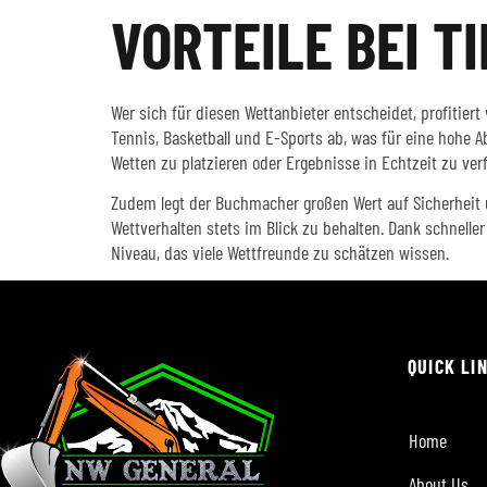
VORTEILE BEI T
Wer sich für diesen Wettanbieter entscheidet, profitier
Tennis, Basketball und E-Sports ab, was für eine hohe 
Wetten zu platzieren oder Ergebnisse in Echtzeit zu verf
Zudem legt der Buchmacher großen Wert auf Sicherheit u
Wettverhalten stets im Blick zu behalten. Dank schnel
Niveau, das viele Wettfreunde zu schätzen wissen.
QUICK LI
Home
About Us