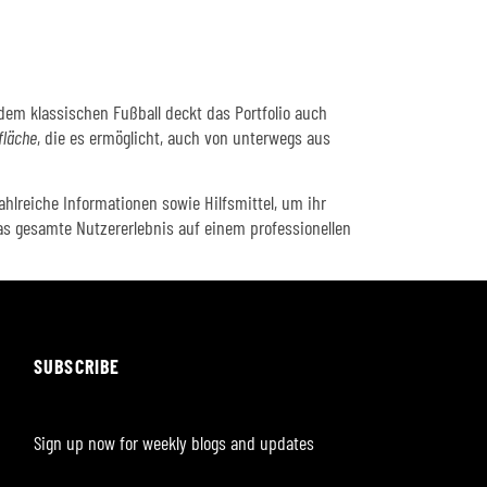
 dem klassischen Fußball deckt das Portfolio auch
fläche
, die es ermöglicht, auch von unterwegs aus
hlreiche Informationen sowie Hilfsmittel, um ihr
as gesamte Nutzererlebnis auf einem professionellen
SUBSCRIBE
Sign up now for weekly blogs and updates