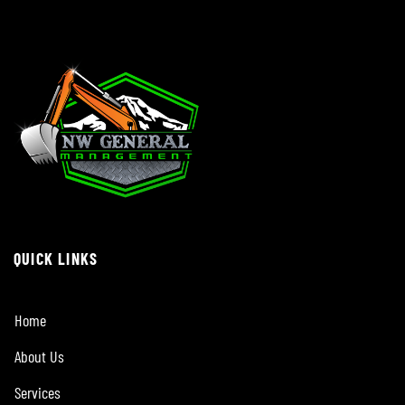
QUICK LINKS
Home
About Us
Services