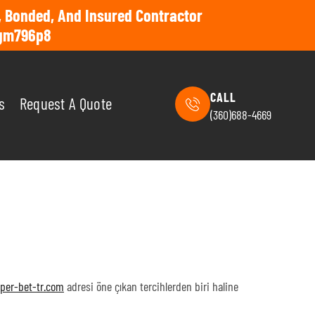
, Bonded, And Insured Contractor
gm796p8
CALL
s
Request A Quote
(360)688-4669
ANMANIN
per-bet-tr.com
adresi öne çıkan tercihlerden biri haline