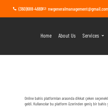
(360)688-4669
nwgeneralmanagement@gmail.co
Home
About Us
Services
SUPERBET D
YOLLARI
Online bahis platformları arasında dikkat çeken seçenek
geldi. Kullanıcılar bu platform üzerinden geniş bir bahis y