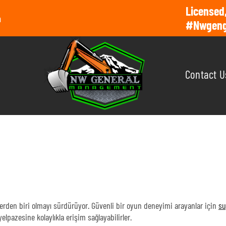
Licensed
m
#nwgen
Contact U
ÜNYASINDA KAZ
lerden biri olmayı sürdürüyor. Güvenli bir oyun deneyimi arayanlar için
su
elpazesine kolaylıkla erişim sağlayabilirler.