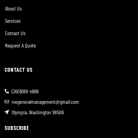
About Us
Services
Contact Us
Request A Quote
CONTACT US
(360)688-4669
nwgeneralmanagement@gmail.com
Olympia, Washington 98506
SUBSCRIBE