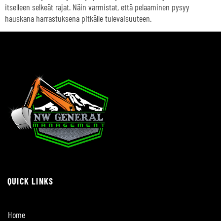
itselleen selkeät rajat. Näin varmistat, että pelaaminen pysyy
hauskana harrastuksena pitkälle tulevaisuuteen.
QUICK LINKS
Home