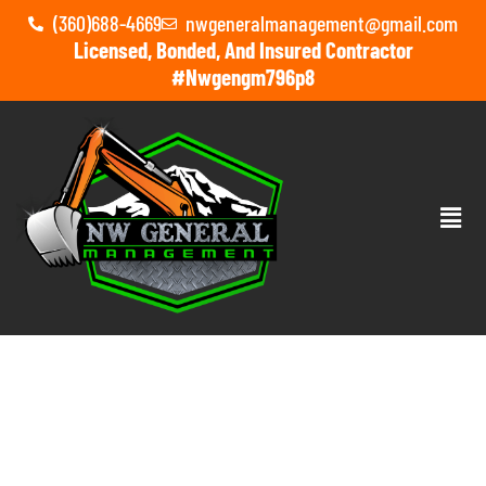
(360)688-4669
nwgeneralmanagement@gmail.com
Licensed, Bonded, And Insured Contractor
#nwgengm796p8
STAKE CASINO: KATTAVA
OPAS SUOMALAISILLE
PELAAJILLE