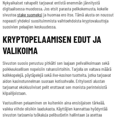
Nykyaikaiset rahapelit tarjoavat entistä enemmän jännitystä
digitaalisessa muodossa. Jos etsit parasta pelikokemusta, kokeile
sivustoa
stake suomeksi
ja huomaa ero itse. Tämä alusta on noussut
nopeasti yhdeksi suosituimmista vaihtoehdoista kryptovaluuttoja
suosivien pelaajien keskuudessa.
KRYPTOPELAAMISEN EDUT JA
VALIKOIMA
Sivuston suosio perustuu pitkälti sen laajaan pelivalikoimaan sekä
poikkeuksellisen nopeisiin rahansiirtoihin. Tarjolla on valtava määrä
kolikkopelejä, pöytäpelejä sekä
live-kasinon
tuotteita, jotka tarjoavat
aidon kasinotunnelman suoraan kotisohvalle. Erityisesti alustan
tarjoamat eksklusiiviset pelit erottavat sen monista perinteisistä
kilpailijoistaan.
Vastuullinen pelaaminen on kuitenkin aina ensisijaisen tärkeää,
vaikka viihde olisikin laadukasta. Käyttäjien kannattaa hyödyntää
sivuston tarjoamia työkaluja pelibudjetin hallintaan ja asettaa