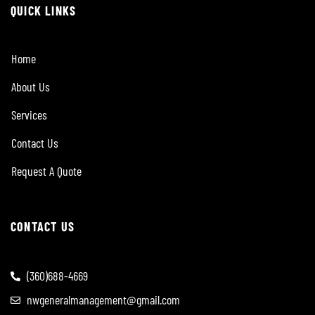
QUICK LINKS
Home
About Us
Services
Contact Us
Request A Quote
CONTACT US
(360)688-4669
nwgeneralmanagement@gmail.com