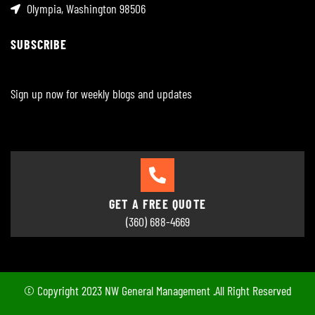
Olympia, Washington 98506
SUBSCRIBE
Sign up now for weekly blogs and updates
GET A FREE QUOTE
(360) 688-4669
© Copyright 2023 NW General Management .All Right Reserved