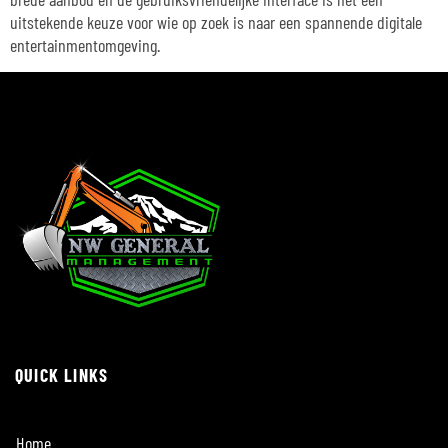
uitstekende keuze voor wie op zoek is naar een spannende digitale
entertainmentomgeving.
QUICK LINKS
Home