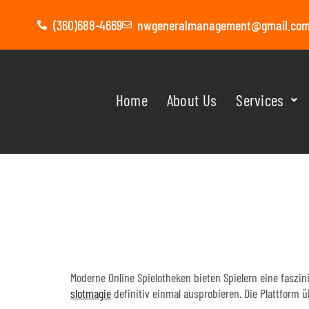
(360)688-4669
nwgeneralmanagement@gmail.co
Home
About Us
Services
SPANNENDE 
SLOTMAGIE 
Moderne Online Spielotheken bieten Spielern eine faszin
slotmagie
definitiv einmal ausprobieren. Die Plattform