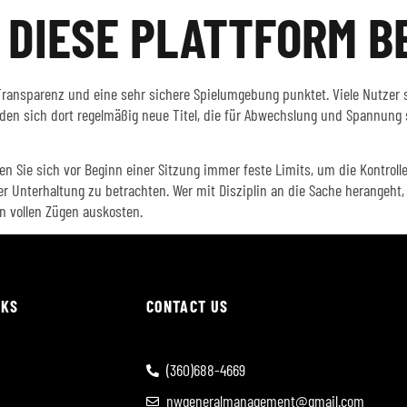
 DIESE PLATTFORM 
h Transparenz und eine sehr sichere Spielumgebung punktet. Viele Nutzer 
nden sich dort regelmäßig neue Titel, die für Abwechslung und Spannu
en Sie sich vor Beginn einer Sitzung immer feste Limits, um die Kontroll
er Unterhaltung zu betrachten. Wer mit Disziplin an die Sache herangeht
n vollen Zügen auskosten.
NKS
CONTACT US
(360)688-4669
nwgeneralmanagement@gmail.com