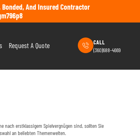
, Bonded, And Insured Contractor
gm796p8
CALL
s
Request A Quote
(360)688-4669
BEI
he nach erstklassigem Spielvergnügen sind, sollten Sie
uswahl an beliebten Themenwelten.