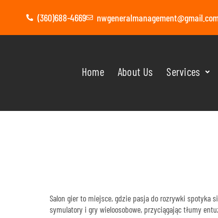
(360)688-4669
nwgeneralmanagement@gmail.co
Home
About Us
Services
SALON GIER
NAJWYŻSZY
Salon gier to miejsce, gdzie pasja do rozrywki spotyka 
symulatory i gry wieloosobowe, przyciągając tłumy entu