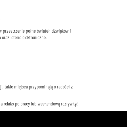
R
w przestrzenie pełne świateł, dźwięków i
oraz loterie elektroniczne.
ji, takie miejsca przypominają o radości z
 na relaks po pracy lub weekendową rozrywkę!