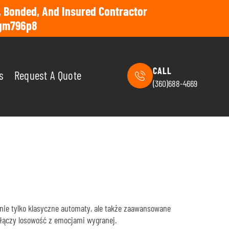
, Bonded, And Insured Contractor
gm796p8
CALL
s
Request A Quote
(360)688-4669
ą nie tylko klasyczne automaty, ale także zaawansowane
y łączy losowość z emocjami wygranej.