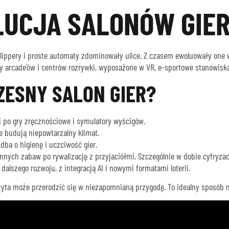
OLUCJA SALONÓW GIE
o flippery i proste automaty zdominowały ulice. Z czasem ewoluowały one 
y arcade’ów i centrów rozrywki, wyposażone w VR, e-sportowe stanowiska 
ESNY SALON GIER?
po gry zręcznościowe i symulatory wyścigów.
e budują niepowtarzalny klimat.
dba o higienę i uczciwość gier.
innych zabaw po rywalizację z przyjaciółmi. Szczególnie w dobie cyfryzac
alszego rozwoju, z integracją AI i nowymi formatami loterii.
 wizyta może przerodzić się w niezapomnianą przygodę. To idealny sposób