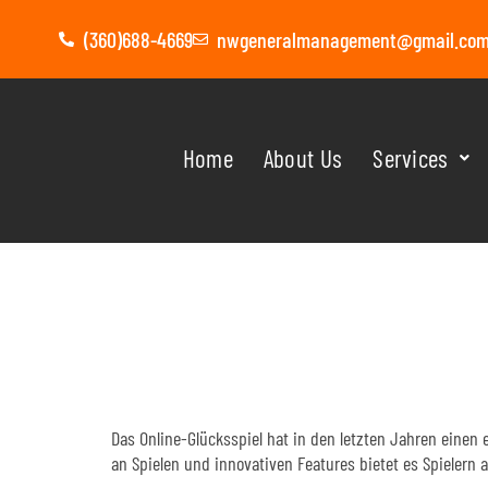
(360)688-4669
nwgeneralmanagement@gmail.co
Home
About Us
Services
N1 CASINO: 
SPIELERLEB
Das Online-Glücksspiel hat in den letzten Jahren eine
an Spielen und innovativen Features bietet es Spielern a