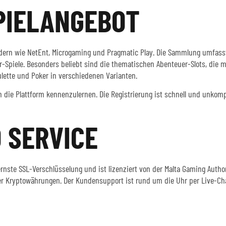
SPIELANGEBOT
idern wie NetEnt, Microgaming und Pragmatic Play. Die Sammlung umfass
er-Spiele. Besonders beliebt sind die thematischen Abenteuer-Slots, di
ulette und Poker in verschiedenen Varianten.
m die Plattform kennenzulernen. Die Registrierung ist schnell und unkomp
 SERVICE
rnste SSL-Verschlüsselung und ist lizenziert von der Malta Gaming Author
er Kryptowährungen. Der Kundensupport ist rund um die Uhr per Live-Cha