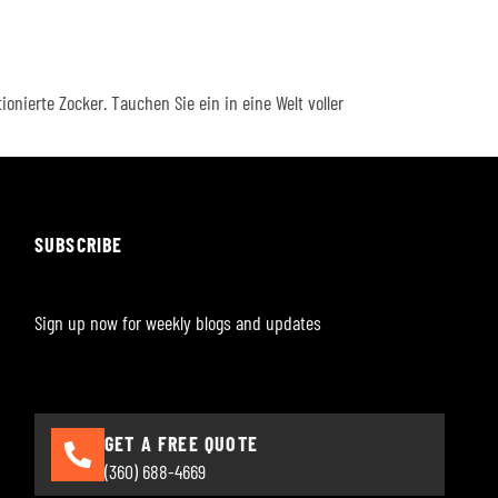
onierte Zocker. Tauchen Sie ein in eine Welt voller
SUBSCRIBE
Sign up now for weekly blogs and updates
GET A FREE QUOTE
(360) 688-4669