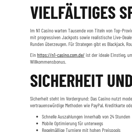
VIELFÄLTIGES 
Im N1 Casino warten Tausende von Titeln von Top-Prov
mit progressiven Jackpots sowie realistische Live-Deal
Runden überzeugen. Für Strategen gibt es Blackjack, Ro
Ein
https://n1-casino.com.de/
ist der ideale Einstieg, u
Willkommensbonus.
SICHERHEIT UND
Sicherheit steht im Vordergrund: Das Casino nutzt mode
vertrauenswürdige Methoden wie PayPal, Kreditkarte od
Schnelle Auszahlungen innerhalb von 24 Stunden
Mobile Optimierung für unterwegs
Regelmäßige Turniere mit hohen Preispools