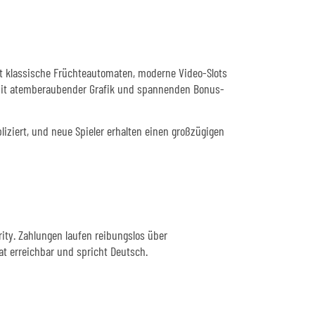
t klassische Früchteautomaten, moderne Video-Slots
e mit atemberaubender Grafik und spannenden Bonus-
liziert, und neue Spieler erhalten einen großzügigen
ity. Zahlungen laufen reibungslos über
t erreichbar und spricht Deutsch.