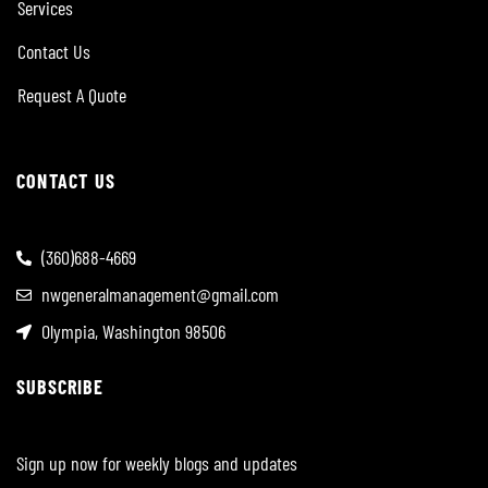
Services
Contact Us
Request A Quote
CONTACT US
(360)688-4669
nwgeneralmanagement@gmail.com
Olympia, Washington 98506
SUBSCRIBE
Sign up now for weekly blogs and updates