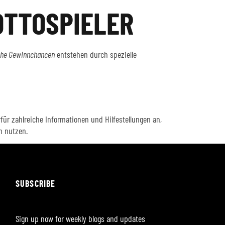
OTTOSPIELER
che Gewinnchancen
entstehen durch spezielle
für zahlreiche Informationen und Hilfestellungen an,
h nutzen.
SUBSCRIBE
Sign up now for weekly blogs and updates