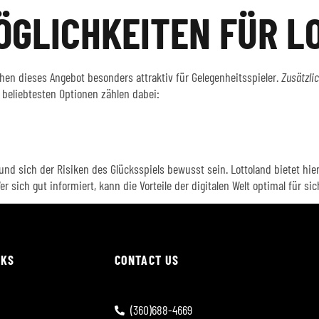
ÖGLICHKEITEN FÜR L
chen dieses Angebot besonders attraktiv für Gelegenheitsspieler.
Zusätzli
n beliebtesten Optionen zählen dabei:
nd sich der Risiken des Glücksspiels bewusst sein. Lottoland bietet hier
sich gut informiert, kann die Vorteile der digitalen Welt optimal für sic
NKS
CONTACT US
(360)688-4669