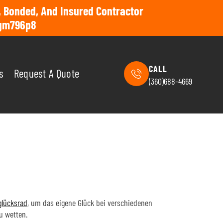
, Bonded, And Insured Contractor
gm796p8
CALL
s
Request A Quote
(360)688-4669
RIEN BEI
 glücksrad
, um das eigene Glück bei verschiedenen
u wetten.