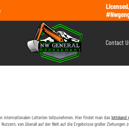
Licensed
m
#nwgen
Contact U
R ONLINE LOTTE
an internationalen Lotterien teilzunehmen. Hier findet man das
lottoland
 Nutzern, von überall auf der Welt auf die Ergebnisse großer Ziehungen z