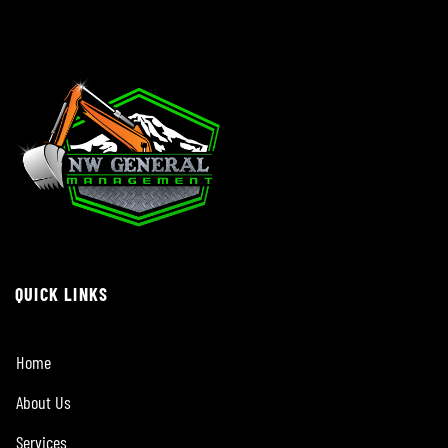
QUICK LINKS
Home
About Us
Services