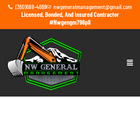
(360)688-4669
nwgeneralmanagement@gmail.com
Licensed, Bonded, And Insured Contractor
#nwgengm796p8
ICE CASINO: ODKRYJ
ŚWIAT HAZARDU ONLINE W
2026 ROKU