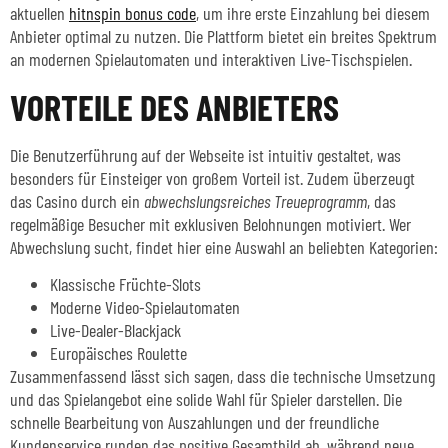
aktuellen
hitnspin bonus code
, um ihre erste Einzahlung bei diesem
Anbieter optimal zu nutzen. Die Plattform bietet ein breites Spektrum
an modernen Spielautomaten und interaktiven Live-Tischspielen.
VORTEILE DES ANBIETERS
Die Benutzerführung auf der Webseite ist intuitiv gestaltet, was
besonders für Einsteiger von großem Vorteil ist. Zudem überzeugt
das Casino durch ein
abwechslungsreiches Treueprogramm
, das
regelmäßige Besucher mit exklusiven Belohnungen motiviert. Wer
Abwechslung sucht, findet hier eine Auswahl an beliebten Kategorien:
Klassische Früchte-Slots
Moderne Video-Spielautomaten
Live-Dealer-Blackjack
Europäisches Roulette
Zusammenfassend lässt sich sagen, dass die technische Umsetzung
und das Spielangebot eine solide Wahl für Spieler darstellen. Die
schnelle Bearbeitung von Auszahlungen und der freundliche
Kundenservice runden das positive Gesamtbild ab, während neue