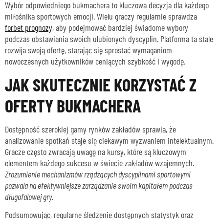
Wybór odpowiedniego bukmachera to kluczowa decyzja dla każdego
miłośnika sportowych emocji. Wielu graczy regularnie sprawdza
forbet prognozy
, aby podejmować bardziej świadome wybory
podczas obstawiania swoich ulubionych dyscyplin. Platforma ta stale
rozwija swoją ofertę, starając się sprostać wymaganiom
nowoczesnych użytkowników ceniących szybkość i wygodę.
JAK SKUTECZNIE KORZYSTAĆ Z
OFERTY BUKMACHERA
Dostępność szerokiej gamy rynków zakładów sprawia, że
analizowanie spotkań staje się ciekawym wyzwaniem intelektualnym.
Gracze często zwracają uwagę na kursy, które są kluczowym
elementem każdego sukcesu w świecie zakładów wzajemnych.
Zrozumienie mechanizmów rządzących dyscyplinami sportowymi
pozwala na efektywniejsze zarządzanie swoim kapitałem podczas
długofalowej gry.
Podsumowując, regularne śledzenie dostępnych statystyk oraz