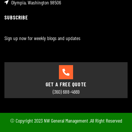
Olympia, Washington 98506
SUBSCRIBE
Sign up now for weekly blogs and updates
GET A FREE QUOTE
(360) 688-4669
© Copyright 2023 NW General Management .All Right Reserved