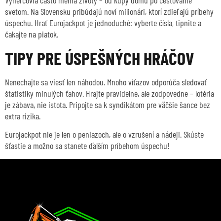
Výhercovia často menia životy – od kúpy domu po cestovanie
svetom. Na Slovensku pribúdajú noví milionári, ktorí zdieľajú príbehy
úspechu. Hrať Eurojackpot je jednoduché: vyberte čísla, tipnite a
čakajte na piatok.
TIPY PRE ÚSPEŠNÝCH HRÁČOV
Nenechajte sa viesť len náhodou. Mnoho víťazov odporúča sledovať
štatistiky minulých ťahov. Hrajte pravidelne, ale zodpovedne – lotéria
je zábava, nie istota. Pripojte sa k syndikátom pre väčšie šance bez
extra rizika.
Eurojackpot nie je len o peniazoch, ale o vzrušení a nádeji. Skúste
šťastie a možno sa stanete ďalším príbehom úspechu!