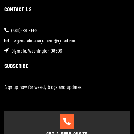
CONTACT US
(360)688-4669
nwgeneralmanagement@gmail.com
Olympia, Washington 98506
SUBSCRIBE
Sign up now for weekly blogs and updates
GET A FREE QUOTE