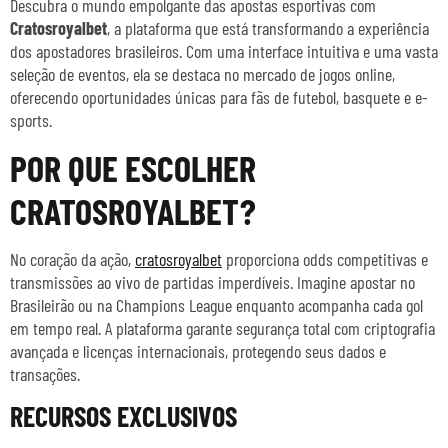
Descubra o mundo empolgante das apostas esportivas com
Cratosroyalbet
, a plataforma que está transformando a experiência
dos apostadores brasileiros. Com uma interface intuitiva e uma vasta
seleção de eventos, ela se destaca no mercado de jogos online,
oferecendo oportunidades únicas para fãs de futebol, basquete e e-
sports.
POR QUE ESCOLHER
CRATOSROYALBET?
No coração da ação,
cratosroyalbet
proporciona odds competitivas e
transmissões ao vivo de partidas imperdíveis. Imagine apostar no
Brasileirão ou na Champions League enquanto acompanha cada gol
em tempo real. A plataforma garante segurança total com criptografia
avançada e licenças internacionais, protegendo seus dados e
transações.
RECURSOS EXCLUSIVOS