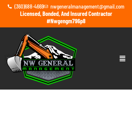
(360)688-4669
nwgeneralmanagement@gmail.com
Licensed, Bonded, And Insured Contractor
#nwgengm796p8
CRATOSROYALBET: A
REVOLUÇÃO NAS APOSTAS
ESPORTIVAS ONLINE