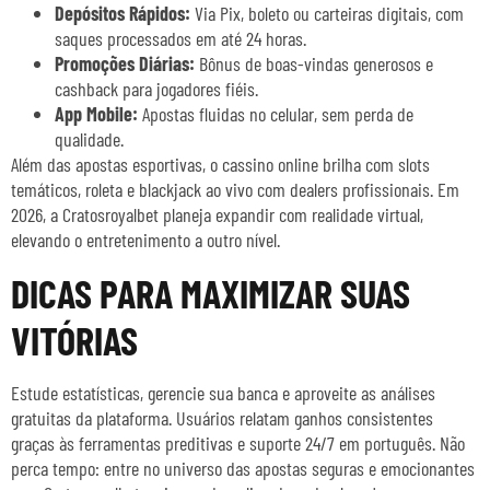
Depósitos Rápidos:
Via Pix, boleto ou carteiras digitais, com
saques processados em até 24 horas.
Promoções Diárias:
Bônus de boas-vindas generosos e
cashback para jogadores fiéis.
App Mobile:
Apostas fluidas no celular, sem perda de
qualidade.
Além das apostas esportivas, o cassino online brilha com slots
temáticos, roleta e blackjack ao vivo com dealers profissionais. Em
2026, a Cratosroyalbet planeja expandir com realidade virtual,
elevando o entretenimento a outro nível.
DICAS PARA MAXIMIZAR SUAS
VITÓRIAS
Estude estatísticas, gerencie sua banca e aproveite as análises
gratuitas da plataforma. Usuários relatam ganhos consistentes
graças às ferramentas preditivas e suporte 24/7 em português. Não
perca tempo: entre no universo das apostas seguras e emocionantes