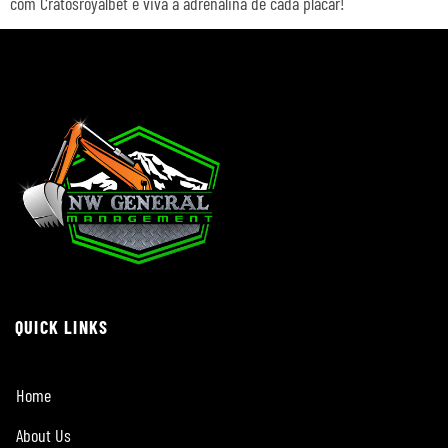
com Cratosroyalbet e viva a adrenalina de cada placar!
QUICK LINKS
Home
About Us