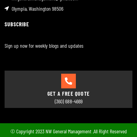
Olympia, Washington 98506
SUBSCRIBE
Sign up now for weekly blogs and updates
GET A FREE QUOTE
(360) 688-4669
© Copyright 2023 NW General Management .All Right Reserved