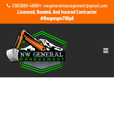
(360)688-4669
nwgeneralmanagement@gmail.com
Licensed, Bonded, And Insured Contractor
#nwgengm796p8
EXPLORANDO A
PLATAFORMA
CRATOSROYALBET: UMA
EXPERIÊNCIA DE APOSTAS