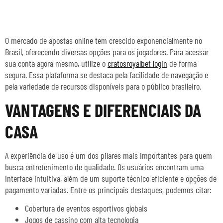
PREMIUM
O mercado de apostas online tem crescido exponencialmente no
Brasil, oferecendo diversas opções para os jogadores. Para acessar
sua conta agora mesmo, utilize o
cratosroyalbet login
de forma
segura. Essa plataforma se destaca pela facilidade de navegação e
pela variedade de recursos disponíveis para o público brasileiro.
VANTAGENS E DIFERENCIAIS DA
CASA
A experiência de uso é um dos pilares mais importantes para quem
busca entretenimento de qualidade. Os usuários encontram uma
interface intuitiva, além de um suporte técnico eficiente e opções de
pagamento variadas. Entre os principais destaques, podemos citar:
Cobertura de eventos esportivos globais
Jogos de cassino com alta tecnologia