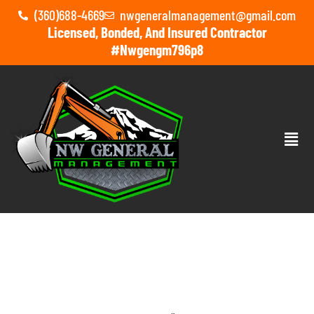
(360)688-4669
nwgeneralmanagement@gmail.com
Licensed, Bonded, And Insured Contractor
#nwgengm796p8
CASIBOM ILE KAZANÇLI
OYUN DÜNYASINA ADIM
ATIN