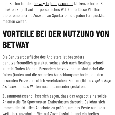
den Button für den
betway login my account
klicken, erhalten Sie
direkten Zugriff auf Ihr persönliches Wettkonto. Diese Plattform
bietet eine enorme Auswahl an Sportarten, die jeden Fan glücklich
machen sollten.
VORTEILE BEI DER NUTZUNG VON
BETWAY
Die Benutzeroberfläche des Anbieters ist besonders
benutzerfreundlich gestaltet, sodass sich auch Neulinge schnell
zurechtfinden können. Besonders hervorzuheben sind dabei die
fairen Quoten und die schnellen Auszahlungsmethoden, die den
gesamten Prozess deutlich vereinfachen. Zudem gibt es
regelmäßige
Aktionen
, die das Wetten noch spannender gestalten.
Zusammenfassend lässt sich sagen, dass das Angebot eine solide
Anlaufstelle für Sportwetten-Enthusiasten darstellt. Es lohnt sich
immer, die aktuellen Angebote zu prüfen, um das Beste aus jeder
Wette herauszuholen. Wer auf Zuverlässigkeit und ein breites