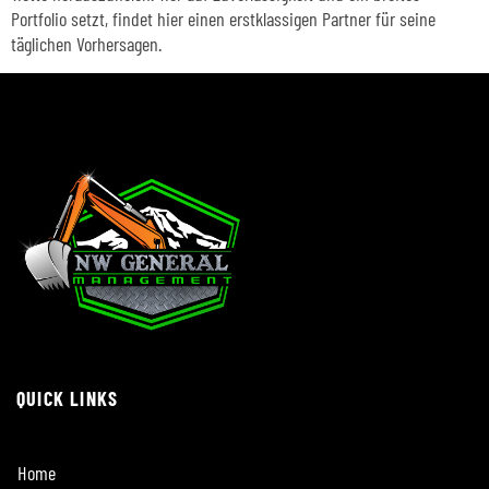
Portfolio setzt, findet hier einen erstklassigen Partner für seine
täglichen Vorhersagen.
QUICK LINKS
Home