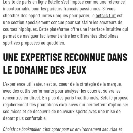
Le site de paris en ligne Betclic s’est impose comme une reference
incontournable pour les parieurs francais passionnes. Si vous
cherchez des opportunites uniques pour parier, le
betclic turf
est
une section specialement concue pour satisfaire les amateurs de
courses hippiques. Cette plateforme offre une interface intuitive qui
permet de naviguer facilement entre les differentes disciplines
sportives proposees au quotidien.
UNE EXPERTISE RECONNUE DANS
LE DOMAINE DES JEUX
L’experience utilisateur est au coeur de la strategie de la marque,
avec des outils performants pour analyser les cotes et suivre les
rencontres en direct. En plus des paris traditionnels, Betclic propose
regulierement des promotions exclusives qui permettent d’optimiser
ses mises et de decouvrir de nouveaux sports avec une mise de
depart plus confortable.
Choisir ce bookmaker, c’est opter pour un environnement securise
et