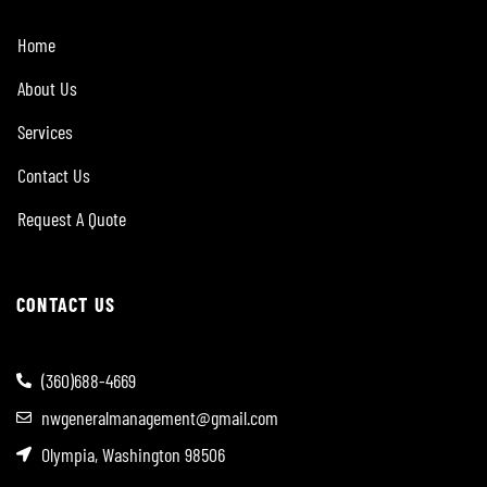
Home
About Us
Services
Contact Us
Request A Quote
CONTACT US
(360)688-4669
nwgeneralmanagement@gmail.com
Olympia, Washington 98506