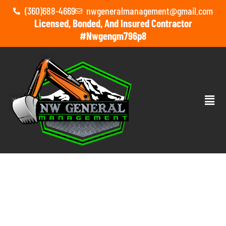
(360)688-4669
nwgeneralmanagement@gmail.com
Licensed, Bonded, And Insured Contractor
#nwgengm796p8
DER ULTIMATIVE
LEITFADEN FÜR IHR
BET365 ERLEBNIS