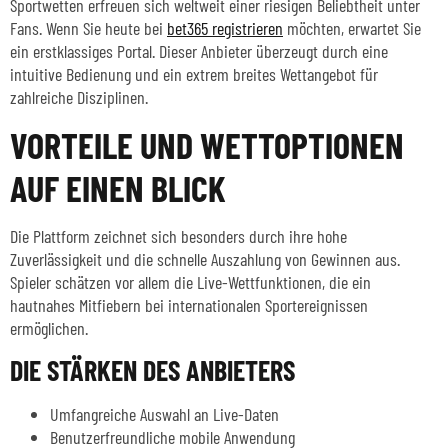
Sportwetten erfreuen sich weltweit einer riesigen Beliebtheit unter
Fans. Wenn Sie heute bei
bet365 registrieren
möchten, erwartet Sie
ein erstklassiges Portal. Dieser Anbieter überzeugt durch eine
intuitive Bedienung und ein extrem breites Wettangebot für
zahlreiche Disziplinen.
VORTEILE UND WETTOPTIONEN
AUF EINEN BLICK
Die Plattform zeichnet sich besonders durch ihre hohe
Zuverlässigkeit und die schnelle Auszahlung von Gewinnen aus.
Spieler schätzen vor allem die Live-Wettfunktionen, die ein
hautnahes Mitfiebern bei internationalen Sportereignissen
ermöglichen.
DIE STÄRKEN DES ANBIETERS
Umfangreiche Auswahl an Live-Daten
Benutzerfreundliche mobile Anwendung