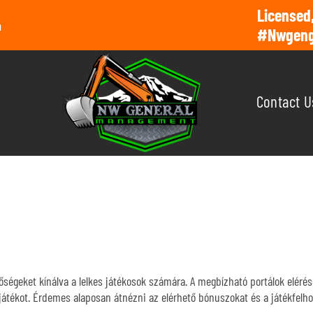
Licensed
m
#nwgen
Contact U
 KASZINÓ PLAT
E ÉS FUNKCIÓI
tőségeket kínálva a lelkes játékosok számára. A megbízható portálok elérés
tékot. Érdemes alaposan átnézni az elérhető bónuszokat és a játékfelhoza