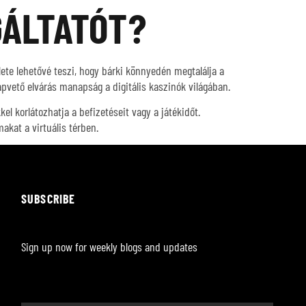
GÁLTATÓT?
ülete lehetővé teszi, hogy bárki könnyedén megtalálja a
apvető elvárás manapság a digitális kaszinók világában.
l korlátozhatja a befizetéseit vagy a játékidőt.
akat a virtuális térben.
SUBSCRIBE
Sign up now for weekly blogs and updates