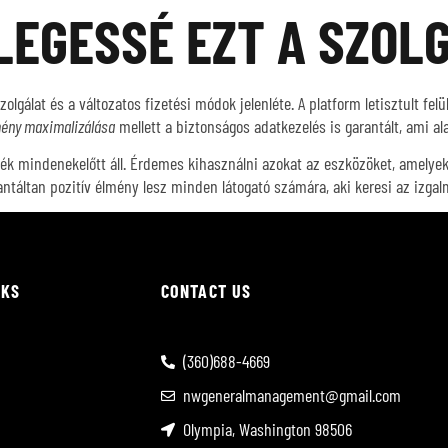
LEGESSÉ EZT A SZOL
lgálat és a változatos fizetési módok jelenléte. A platform letisztult fel
mény maximalizálása
mellett a biztonságos adatkezelés is garantált, ami al
ték mindenekelőtt áll. Érdemes kihasználni azokat az eszközöket, amelyekke
táltan pozitív élmény lesz minden látogató számára, aki keresi az izgalm
NKS
CONTACT US
(360)688-4669
nwgeneralmanagement@gmail.com
Olympia, Washington 98506