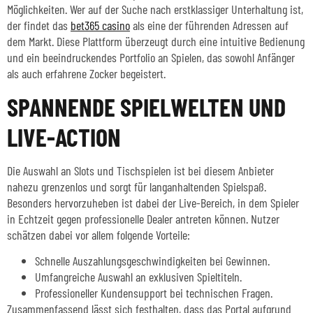
Möglichkeiten. Wer auf der Suche nach erstklassiger Unterhaltung ist,
der findet das
bet365 casino
als eine der führenden Adressen auf
dem Markt. Diese Plattform überzeugt durch eine intuitive Bedienung
und ein beeindruckendes Portfolio an Spielen, das sowohl Anfänger
als auch erfahrene Zocker begeistert.
SPANNENDE SPIELWELTEN UND
LIVE-ACTION
Die Auswahl an Slots und Tischspielen ist bei diesem Anbieter
nahezu grenzenlos und sorgt für langanhaltenden Spielspaß.
Besonders hervorzuheben ist dabei der Live-Bereich, in dem Spieler
in Echtzeit gegen professionelle Dealer antreten können. Nutzer
schätzen dabei vor allem folgende Vorteile:
Schnelle Auszahlungsgeschwindigkeiten bei Gewinnen.
Umfangreiche Auswahl an exklusiven Spieltiteln.
Professioneller Kundensupport bei technischen Fragen.
Zusammenfassend lässt sich festhalten, dass das Portal aufgrund