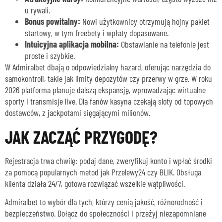
u rywali.
Bonus powitalny:
Nowi użytkownicy otrzymują hojny pakiet
startowy, w tym freebety i wpłaty dopasowane.
Intuicyjna aplikacja mobilna:
Obstawianie na telefonie jest
proste i szybkie.
W Admiralbet dbają o odpowiedzialny hazard, oferując narzędzia do
samokontroli, takie jak limity depozytów czy przerwy w grze. W roku
2026 platforma planuje dalszą ekspansję, wprowadzając wirtualne
sporty i transmisje live. Dla fanów kasyna czekają sloty od topowych
dostawców, z jackpotami sięgającymi milionów.
JAK ZACZĄĆ PRZYGODĘ?
Rejestracja trwa chwilę: podaj dane, zweryfikuj konto i wpłać środki
za pomocą popularnych metod jak Przelewy24 czy BLIK. Obsługa
klienta działa 24/7, gotowa rozwiązać wszelkie wątpliwości.
Admiralbet to wybór dla tych, którzy cenią jakość, różnorodność i
bezpieczeństwo. Dołącz do społeczności i przeżyj niezapomniane