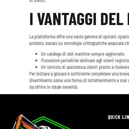
di utenti.
I VANTAGGI DEL
La piattaforma offre una vasta gamma di opzioni, spazian
protetto, basato su tecnologie crittografiche avanzate ch
Un catalogo di slot machine sempre aggiornato.
Promozioni periodiche
dedicate agli utenti registrat
Un servizio di assistenza clienti pronto a risolver
Per iniziare a giocare è sufficiente completare una brev
divertimento come una forma di intrattenimento e mai co
da offrire in totale serenità.
QUICK LI