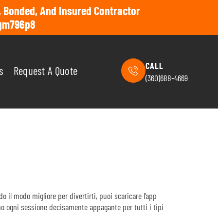
, Bonded, And Insured Contractor
gm796p8
CALL
s
Request A Quote
(360)688-4669
ERIENZA DI
 il modo migliore per divertirti, puoi scaricare l’app
dono ogni sessione decisamente appagante per tutti i tipi