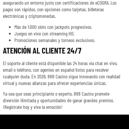
asegurando un entorno justo con certificaciones de eCOGRA. Los
pagos son rápidos, con opciones como tarjetas, billeteras
electrónicas y criptomonedas.
Más de 1.000 slots con jackpots progresivos.
Juegos en vivo con streaming HD.
Promociones semanales y torneos exclusivos.
ATENCIÓN AL CLIENTE 24/7
El soporte al cliente está disponible las 24 horas vía chat en vivo,
email o teléfono, con agentes en español listos para resolver
cualquier duda. En 2026, 888 Casino sigue innovando con realidad
virtual y nuevas alianzas para ofrecer experiencias únicas.
Ya sea que seas principiante o experto, 888 Casino promete
diversión ilimitada y oportunidades de ganar grandes premios.
¡Regístrate hoy y vive la emoción!