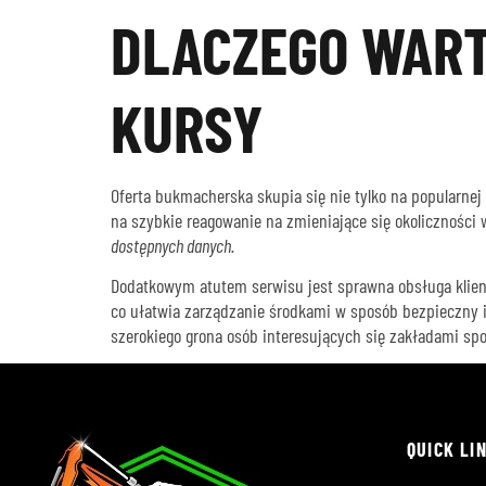
DLACZEGO WART
KURSY
Oferta bukmacherska skupia się nie tylko na popularnej
na szybkie reagowanie na zmieniające się okoliczności
dostępnych danych.
Dodatkowym atutem serwisu jest sprawna obsługa klient
co ułatwia zarządzanie środkami w sposób bezpieczny i 
szerokiego grona osób interesujących się zakładami sp
QUICK LI