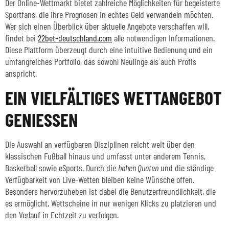
Der Online-Wettmarkt bietet zahlreiche Möglichkeiten für begeisterte
Sportfans, die ihre Prognosen in echtes Geld verwandeln möchten.
Wer sich einen Überblick über aktuelle Angebote verschaffen will,
findet bei
22bet-deutschland.com
alle notwendigen Informationen.
Diese Plattform überzeugt durch eine intuitive Bedienung und ein
umfangreiches Portfolio, das sowohl Neulinge als auch Profis
anspricht.
EIN VIELFÄLTIGES WETTANGEBOT
GENIESSEN
Die Auswahl an verfügbaren Disziplinen reicht weit über den
klassischen Fußball hinaus und umfasst unter anderem Tennis,
Basketball sowie eSports. Durch die
hohen Quoten
und die ständige
Verfügbarkeit von Live-Wetten bleiben keine Wünsche offen.
Besonders hervorzuheben ist dabei die Benutzerfreundlichkeit, die
es ermöglicht, Wettscheine in nur wenigen Klicks zu platzieren und
den Verlauf in Echtzeit zu verfolgen.